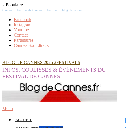
Skip
# Populaire
To
Cannes
Festival de Cannes
Festival
blog de cannes
Content
Facebook
Instagram
Youtube
Contact
Partenaires
Cannes Soundtrack
BLOG DE CANNES 2026 #FESTIVALS
INFOS, COULISSES & ÉVÉNEMENTS DU
FESTIVAL DE CANNES
Menu
ACCUEIL