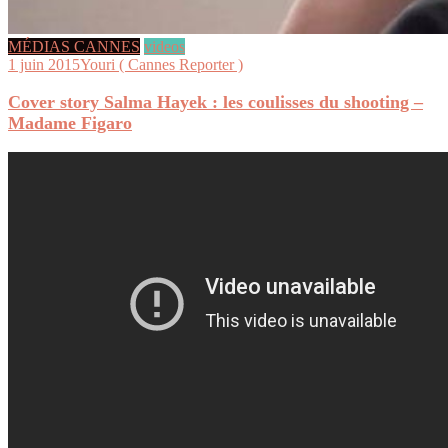
MÉDIAS CANNES
videos
1 juin 2015
Youri ( Cannes Reporter )
Cover story Salma Hayek : les coulisses du shooting –
Madame Figaro