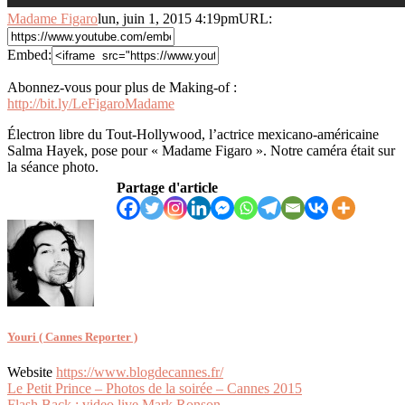
Madame Figaro
lun, juin 1, 2015 4:19pm
URL:
Embed:
Abonnez-vous pour plus de Making-of :
http://bit.ly/LeFigaroMadame
Électron libre du Tout-Hollywood, l’actrice mexicano-américaine
Salma Hayek, pose pour « Madame
Figaro ». Notre caméra était sur
la séance photo.
Partage d'article
Youri ( Cannes Reporter )
Website
https://www.blogdecannes.fr/
Navigation
Le Petit Prince – Photos de la soirée – Cannes 2015
Flash Back : video live Mark Ronson