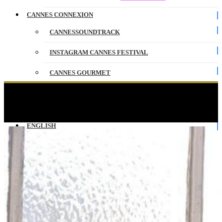
CANNES CONNEXION
CANNESSOUNDTRACK
INSTAGRAM CANNES FESTIVAL
CANNES GOURMET
CONTACT
Cover story Salma Hayek : les coulisses du
shooting – Madame Figaro
PARTENAIRES
ENGLISH