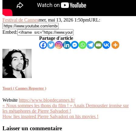
Festival de Cannes
mer, mai 13, 2026 1:50pm
URL:
Embed:
Partage d'article
Youri ( Cannes Reporter )
Website
https://www.blogdecannes.fr/
Navigation
« Nous sommes les thons du film ! » Anaïs Demoustier ironise sur
les métaphores de Pierre Salvadori !
de
How lies inspired Pierre Salvadori on his movies !
l’article
Laisser un commentaire