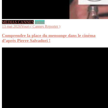
MÉDIAS CANNES
videos
13 mai 2026
Youri ( Cannes Reporter )
Comprendre la place du mensonge dans le cinéma
d’après Pierre Salvadori !