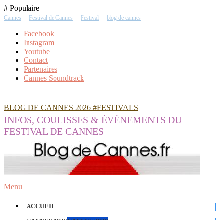
Skip
# Populaire
To
Cannes
Festival de Cannes
Festival
blog de cannes
Content
Facebook
Instagram
Youtube
Contact
Partenaires
Cannes Soundtrack
BLOG DE CANNES 2026 #FESTIVALS
INFOS, COULISSES & ÉVÉNEMENTS DU
FESTIVAL DE CANNES
Menu
ACCUEIL