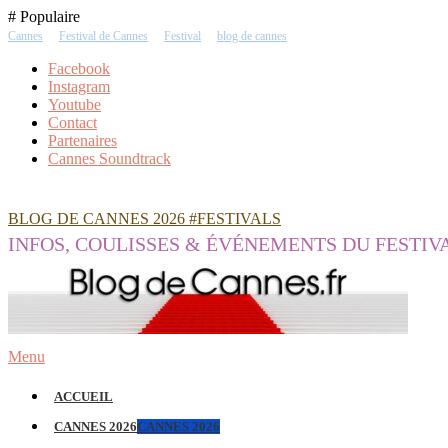
Skip
# Populaire
To
Cannes
Festival de Cannes
Festival
blog de cannes
Content
Facebook
Instagram
Youtube
Contact
Partenaires
Cannes Soundtrack
BLOG DE CANNES 2026 #FESTIVALS
INFOS, COULISSES & ÉVÉNEMENTS DU FESTIV
Menu
ACCUEIL
CANNES 2026
CANNES 2026