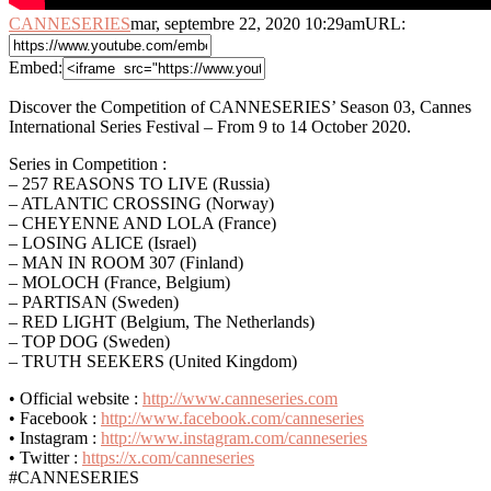
CANNESERIES
mar, septembre 22, 2020 10:29am
URL:
Embed:
Discover the Competition of CANNESERIES’ Season 03, Cannes
International Series Festival – From 9 to 14 October 2020.
Series in Competition
:
– 257 REASONS TO LIVE (Russia)
– ATLANTIC CROSSING (Norway)
– CHEYENNE AND LOLA (France)
– LOSING ALICE (Israel)
– MAN IN ROOM 307 (Finland)
– MOLOCH (France, Belgium)
– PARTISAN (Sweden)
– RED LIGHT (Belgium, The Netherlands)
– TOP DOG (Sweden)
– TRUTH SEEKERS (United Kingdom)
• Official website :
http://www.canneseries.com
• Facebook :
http://www.facebook.com/canneseries
• Instagram :
http://www.instagram.com/canneseries
• Twitter :
https://x.com/canneseries
#CANNESERIES