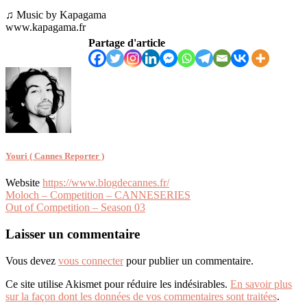
♫ Music by Kapagama
www.kapagama.fr
Partage d'article
Youri ( Cannes Reporter )
Website
https://www.blogdecannes.fr/
Navigation
Moloch – Competition – CANNESERIES
Out of Competition – Season 03
de
l’article
Laisser un commentaire
Vous devez
vous connecter
pour publier un commentaire.
Ce site utilise Akismet pour réduire les indésirables.
En savoir plus
sur la façon dont les données de vos commentaires sont traitées
.