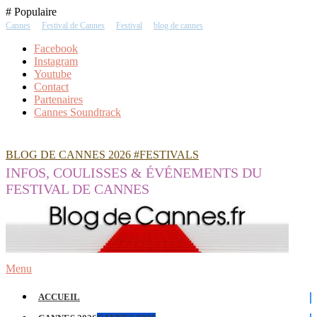
Skip
# Populaire
To
Cannes
Festival de Cannes
Festival
blog de cannes
Content
Facebook
Instagram
Youtube
Contact
Partenaires
Cannes Soundtrack
BLOG DE CANNES 2026 #FESTIVALS
INFOS, COULISSES & ÉVÉNEMENTS DU
FESTIVAL DE CANNES
Menu
ACCUEIL