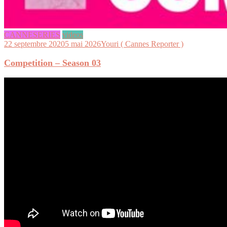
CANNESERIES
videos
22 septembre 2020
5 mai 2026
Youri ( Cannes Reporter )
Competition – Season 03