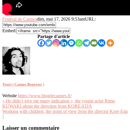
Festival de Cannes
dim, mai 17, 2026 9:53am
URL:
Embed:
Partage d'article
Youri ( Cannes Reporter )
Website
https://www.blogdecannes.fr/
Navigation
« He didn’t give me many indication », the young actor Rimu
KUWAKI about the direction from KORE-EDA
de
Working with children, the point of view from the director Kore-Eda
l’article
!
Laisser un commentaire