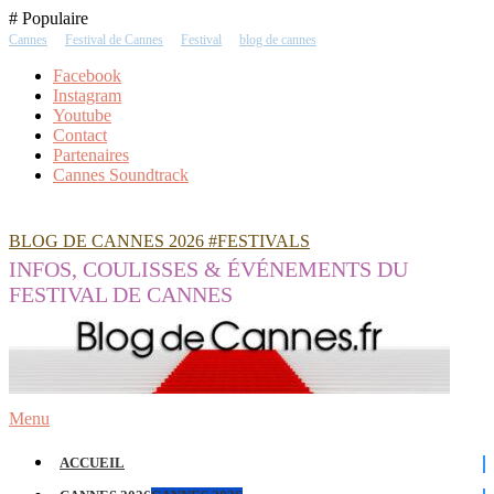
Skip
# Populaire
To
Cannes
Festival de Cannes
Festival
blog de cannes
Content
Facebook
Instagram
Youtube
Contact
Partenaires
Cannes Soundtrack
BLOG DE CANNES 2026 #FESTIVALS
INFOS, COULISSES & ÉVÉNEMENTS DU
FESTIVAL DE CANNES
Menu
ACCUEIL