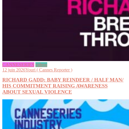
CANNESERIES
videos
12 juin 2026
Youri ( Cannes Reporter )
RICHARD GADD: BABY REINDEER / HALF MAN/
HIS COMMITMENT RAISING AWARENESS
ABOUT SEXUAL VIOLENCE