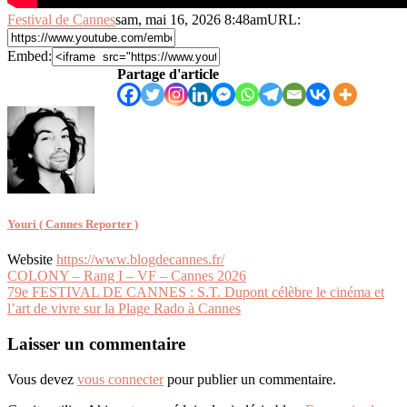
Festival de Cannes
sam, mai 16, 2026 8:48am
URL:
Embed:
Partage d'article
Youri ( Cannes Reporter )
Website
https://www.blogdecannes.fr/
Navigation
COLONY – Rang I – VF – Cannes 2026
79e FESTIVAL DE CANNES : S.T. Dupont célèbre le cinéma et
de
l’art de vivre sur la Plage Rado à Cannes
l’article
Laisser un commentaire
Vous devez
vous connecter
pour publier un commentaire.