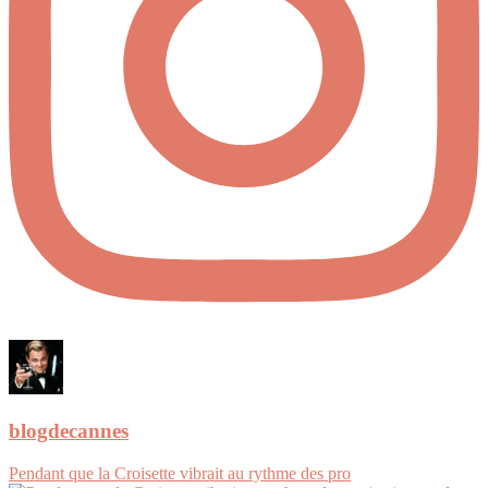
blogdecannes
Pendant que la Croisette vibrait au rythme des pro