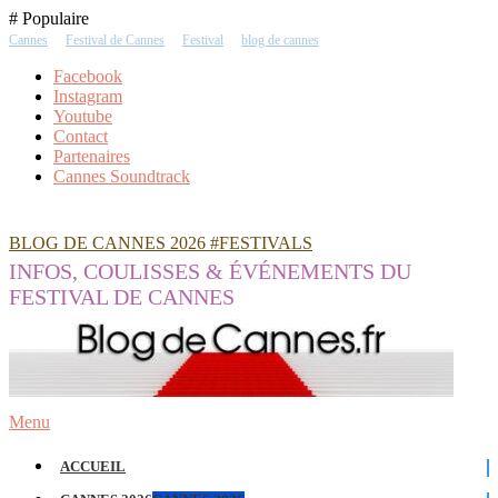
Skip
# Populaire
To
Cannes
Festival de Cannes
Festival
blog de cannes
Content
Facebook
Instagram
Youtube
Contact
Partenaires
Cannes Soundtrack
BLOG DE CANNES 2026 #FESTIVALS
INFOS, COULISSES & ÉVÉNEMENTS DU
FESTIVAL DE CANNES
Menu
ACCUEIL