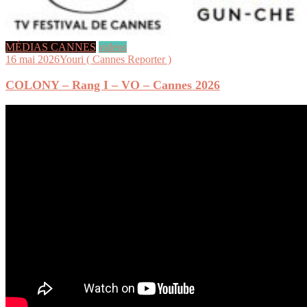
MÉDIAS CANNES
videos
16 mai 2026
Youri ( Cannes Reporter )
COLONY – Rang I – VO – Cannes 2026