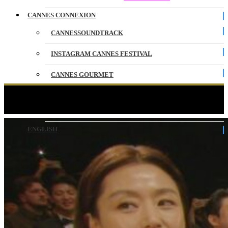
CANNES CONNEXION
CANNESSOUNDTRACK
INSTAGRAM CANNES FESTIVAL
CANNES GOURMET
CONTACT
COLONY – Rang I – VO – Cannes 2026
PARTENAIRES
ENGLISH