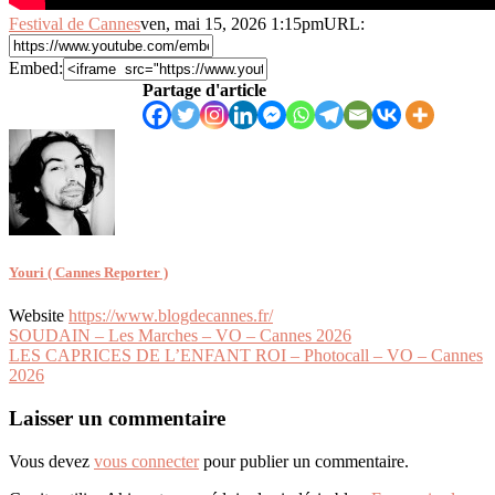
Festival de Cannes
ven, mai 15, 2026 1:15pm
URL:
Embed:
Partage d'article
Youri ( Cannes Reporter )
Website
https://www.blogdecannes.fr/
Navigation
SOUDAIN – Les Marches – VO – Cannes 2026
LES CAPRICES DE L’ENFANT ROI – Photocall – VO – Cannes
de
2026
l’article
Laisser un commentaire
Vous devez
vous connecter
pour publier un commentaire.