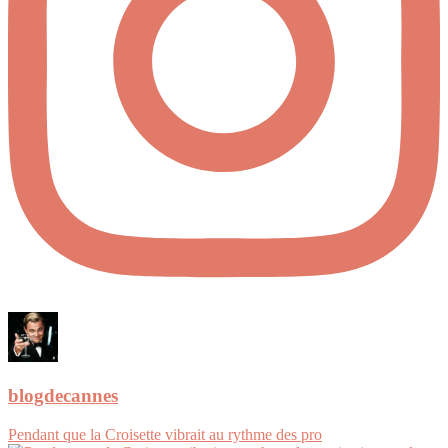
blogdecannes
Pendant que la Croisette vibrait au rythme des pro