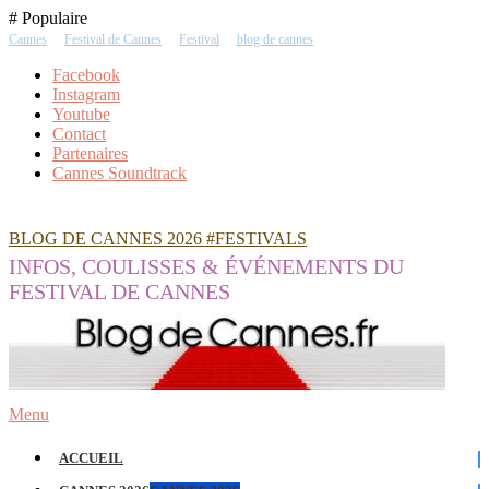
Skip
# Populaire
To
Cannes
Festival de Cannes
Festival
blog de cannes
Content
Facebook
Instagram
Youtube
Contact
Partenaires
Cannes Soundtrack
BLOG DE CANNES 2026 #FESTIVALS
INFOS, COULISSES & ÉVÉNEMENTS DU
FESTIVAL DE CANNES
Menu
ACCUEIL