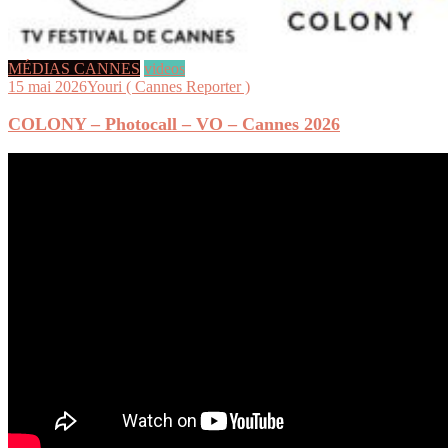
MÉDIAS CANNES
videos
15 mai 2026
Youri ( Cannes Reporter )
COLONY – Photocall – VO – Cannes 2026