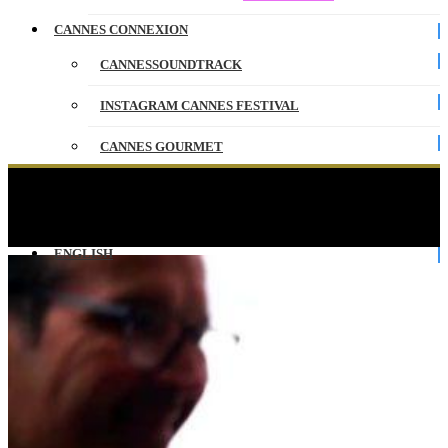
CANNES CONNEXION
CANNESSOUNDTRACK
INSTAGRAM CANNES FESTIVAL
CANNES GOURMET
CONTACT
Claude Lelouch, Leïla Bekhti et Robert Pattinson
dans Aujourd’hui à Cannes
PARTENAIRES
ENGLISH