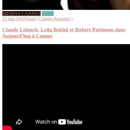
MÉDIAS CANNES
videos
22 mai 2019
Youri ( Cannes Reporter )
Claude Lelouch, Leïla Bekhti et Robert Pattinson dans
Aujourd’hui à Cannes