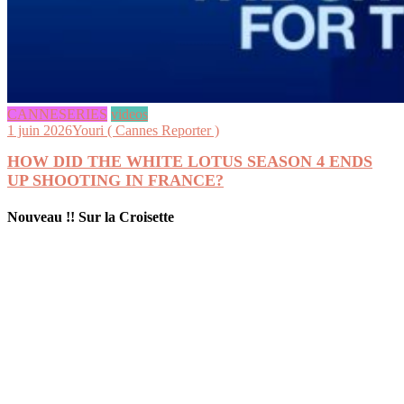
CANNESERIES
videos
1 juin 2026
Youri ( Cannes Reporter )
HOW DID THE WHITE LOTUS SEASON 4 ENDS
UP SHOOTING IN FRANCE?
Nouveau !! Sur la Croisette