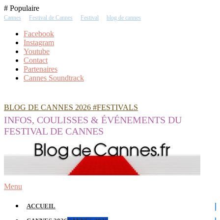
Skip
# Populaire
To
Cannes
Festival de Cannes
Festival
blog de cannes
Content
Facebook
Instagram
Youtube
Contact
Partenaires
Cannes Soundtrack
BLOG DE CANNES 2026 #FESTIVALS
INFOS, COULISSES & ÉVÉNEMENTS DU
FESTIVAL DE CANNES
Menu
ACCUEIL