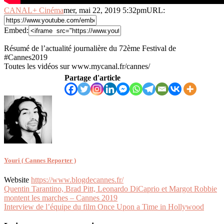
CANAL+ Cinéma
mer, mai 22, 2019 5:32pm
URL:
Embed:
Résumé de l’actualité journalière du 72ème Festival de
#Cannes2019
Toutes les vidéos sur www.mycanal.fr/cannes/
Partage d'article
Youri ( Cannes Reporter )
Website
https://www.blogdecannes.fr/
Navigation
Quentin Tarantino, Brad Pitt, Leonardo DiCaprio et Margot Robbie
montent les marches – Cannes 2019
de
Interview de l’équipe du film Once Upon a Time in Hollywood
l’article