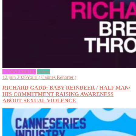
CANNESERIES
videos
12 juin 2026
Youri ( Cannes Reporter )
RICHARD GADD: BABY REINDEER / HALF MAN/
HIS COMMITMENT RAISING AWARENESS
ABOUT SEXUAL VIOLENCE