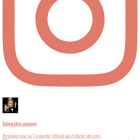
blogdecannes
Pendant que la Croisette vibrait au rythme des pro