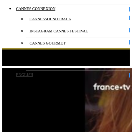
CANNES CONNEXION
CANNESSOUNDTRACK
INSTAGRAM CANNES FESTIVAL
CANNES GOURMET
CONTACT
Clara Bruni rayonne sur le tapis rouge !
PARTENAIRES
ENGLISH