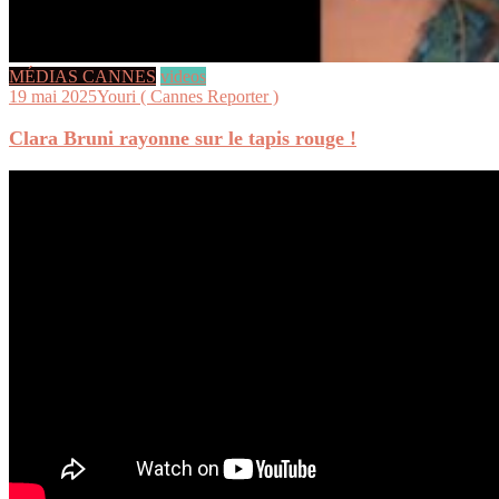
MÉDIAS CANNES
videos
19 mai 2025
Youri ( Cannes Reporter )
Clara Bruni rayonne sur le tapis rouge !