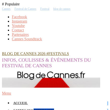
Skip
# Populaire
To
Cannes
Festival de Cannes
Festival
blog de cannes
Content
Facebook
Instagram
Youtube
Contact
Partenaires
Cannes Soundtrack
BLOG DE CANNES 2026 #FESTIVALS
INFOS, COULISSES & ÉVÉNEMENTS DU
FESTIVAL DE CANNES
Menu
ACCUEIL