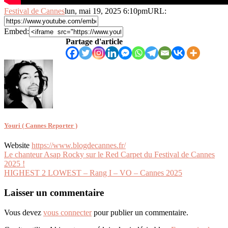
Festival de Cannes
lun, mai 19, 2025 6:10pm
URL:
Embed:
Partage d'article
Youri ( Cannes Reporter )
Website
https://www.blogdecannes.fr/
Navigation
Le chanteur Asap Rocky sur le Red Carpet du Festival de Cannes
2025 !
de
HIGHEST 2 LOWEST – Rang I – VO – Cannes 2025
l’article
Laisser un commentaire
Vous devez
vous connecter
pour publier un commentaire.