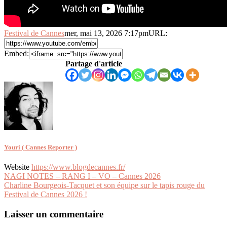
Festival de Cannes
mer, mai 13, 2026 7:17pm
URL:
Embed:
Partage d'article
Youri ( Cannes Reporter )
Website
https://www.blogdecannes.fr/
Navigation
NAGI NOTES – RANG I – VO – Cannes 2026
Charline Bourgeois-Tacquet et son équipe sur le tapis rouge du
de
Festival de Cannes 2026 !
l’article
Laisser un commentaire