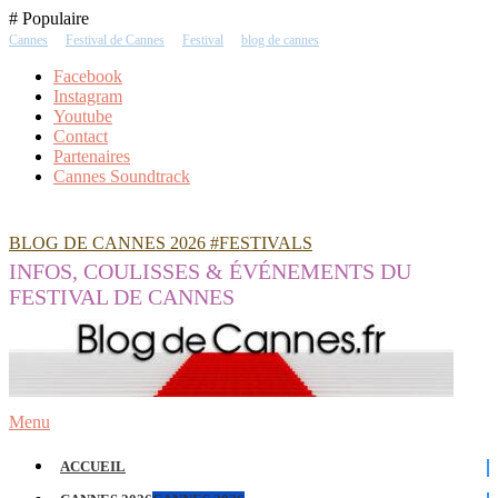
Skip
# Populaire
To
Cannes
Festival de Cannes
Festival
blog de cannes
Content
Facebook
Instagram
Youtube
Contact
Partenaires
Cannes Soundtrack
BLOG DE CANNES 2026 #FESTIVALS
INFOS, COULISSES & ÉVÉNEMENTS DU
FESTIVAL DE CANNES
Menu
ACCUEIL