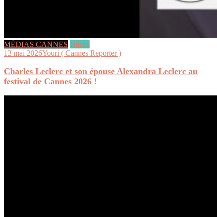
MÉDIAS CANNES
videos
13 mai 2026
Youri ( Cannes Reporter )
Charles Leclerc et son épouse Alexandra Leclerc au
festival de Cannes 2026 !