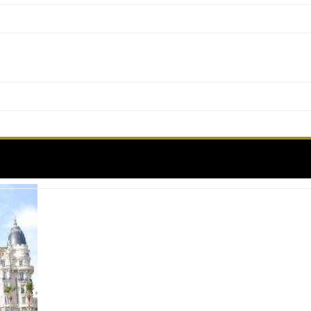
lton Beach : Carlton Cinéma Club & Mathis (piano 