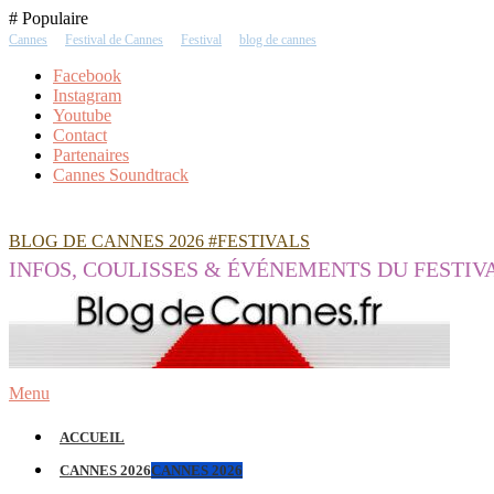
Skip
# Populaire
To
Cannes
Festival de Cannes
Festival
blog de cannes
Content
Facebook
Instagram
Youtube
Contact
Partenaires
Cannes Soundtrack
BLOG DE CANNES 2026 #FESTIVALS
INFOS, COULISSES & ÉVÉNEMENTS DU FESTIV
Menu
ACCUEIL
CANNES 2026
CANNES 2026