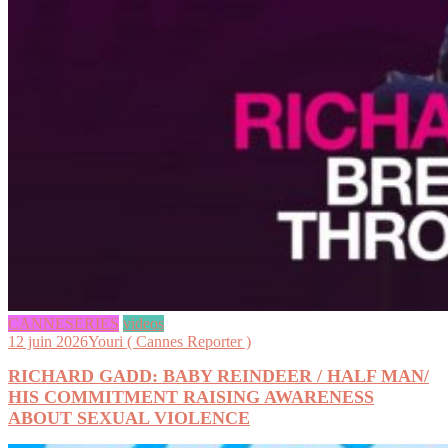
CANNESERIES
videos
12 juin 2026
Youri ( Cannes Reporter )
RICHARD GADD: BABY REINDEER / HALF MAN/
HIS COMMITMENT RAISING AWARENESS
ABOUT SEXUAL VIOLENCE