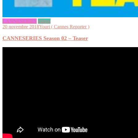
CANNESERIES
videos
20 novembre 2018
Youri ( Cannes Reporter )
CANNESERIES Season 02 – Teaser