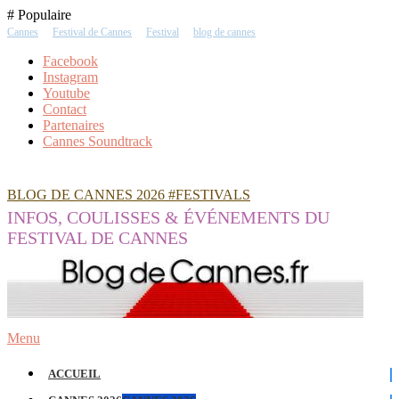
Skip
# Populaire
To
Cannes
Festival de Cannes
Festival
blog de cannes
Content
Facebook
Instagram
Youtube
Contact
Partenaires
Cannes Soundtrack
BLOG DE CANNES 2026 #FESTIVALS
INFOS, COULISSES & ÉVÉNEMENTS DU
FESTIVAL DE CANNES
Menu
ACCUEIL