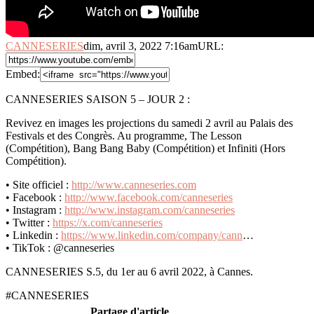
CANNESERIES
dim, avril 3, 2022 7:16am
URL:
Embed:
CANNESERIES SAISON 5 – JOUR 2 :
Revivez en images les projections du samedi 2 avril au Palais des
Festivals et
des Congrès. Au programme, The Lesson
(Compétition), Bang Bang Baby (Compétition) et Infiniti (Hors
Compétition).
• Site officiel :
http://www.canneseries.com
• Facebook :
http://www.facebook.com/canneseries
• Instagram :
http://www.instagram.com/canneseries
• Twitter :
https://x.com/canneseries
• Linkedin :
https://www.linkedin.com/company/cann
…​
• TikTok : @canneseries
CANNESERIES S.5, du 1er au 6 avril 2022, à Cannes.
#CANNESERIES
Partage d'article