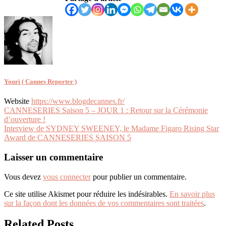
Youri ( Cannes Reporter )
Website
https://www.blogdecannes.fr/
Navigation
CANNESERIES Saison 5 – JOUR 1 : Retour sur la Cérémonie
d’ouverture !
de
Interview de SYDNEY SWEENEY, le Madame Figaro Rising Star
l’article
Award de CANNESERIES SAISON 5
Laisser un commentaire
Vous devez
vous connecter
pour publier un commentaire.
Ce site utilise Akismet pour réduire les indésirables.
En savoir plus
sur la façon dont les données de vos commentaires sont traitées
.
Related Posts