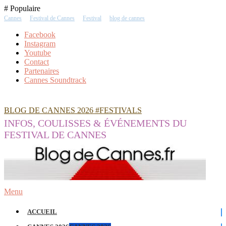
Skip
# Populaire
To
Cannes
Festival de Cannes
Festival
blog de cannes
Content
Facebook
Instagram
Youtube
Contact
Partenaires
Cannes Soundtrack
BLOG DE CANNES 2026 #FESTIVALS
INFOS, COULISSES & ÉVÉNEMENTS DU
FESTIVAL DE CANNES
Menu
ACCUEIL