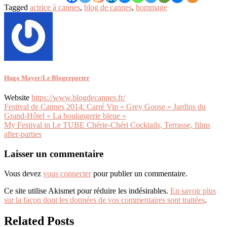
Tagged
actrice à cannes
,
blog de cannes
,
hommage
Hugo Mayer/Le Blogreporter
Website
https://www.blogdecannes.fr/
Navigation
Festival de Cannes 2014: Carré Vip « Grey Goose » Jardins du
Grand-Hôtel « La boulangerie bleue »
de
My Festival in Le TUBE Chérie-Chéri Cocktails, Terrasse, films
l’article
after-parties
Laisser un commentaire
Vous devez
vous connecter
pour publier un commentaire.
Ce site utilise Akismet pour réduire les indésirables.
En savoir plus
sur la façon dont les données de vos commentaires sont traitées
.
Related Posts