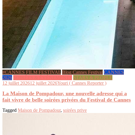
#CANNES FILM FESTIVAL
Blog Cannes Festival
CANNES
2026
SOIRÉES & ÉVÉNEMENTS
STARS & PEOPLE
12 juillet 2026
12 juillet 2026
Youri ( Cannes Reporter )
La Maison de Pompadour, une nouvelle adresse qui a
fait vivre de belle soirées privées du Festival de Cannes
Tagged
Maison de Pompadour
,
soirées prive