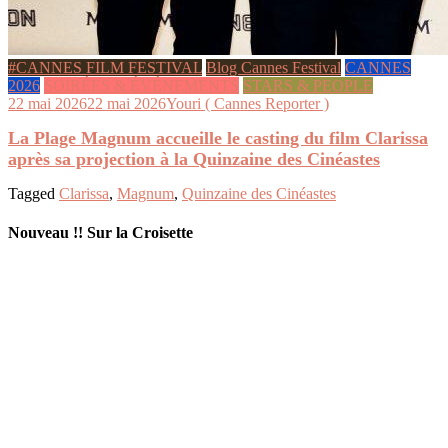
#CANNES FILM FESTIVAL
Blog Cannes Festival
CANNES
2026
SOIRÉES & ÉVÉNEMENTS
STARS & PEOPLE
22 mai 2026
22 mai 2026
Youri ( Cannes Reporter )
La Plage Magnum accueille le casting du film Clarissa
après sa projection à la Quinzaine des Cinéastes
Tagged
Clarissa
,
Magnum
,
Quinzaine des Cinéastes
Nouveau !! Sur la Croisette