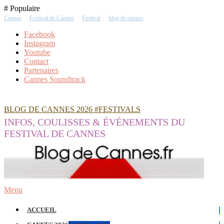
Skip
# Populaire
To
Cannes
Festival de Cannes
Festival
blog de cannes
Content
Facebook
Instagram
Youtube
Contact
Partenaires
Cannes Soundtrack
BLOG DE CANNES 2026 #FESTIVALS
INFOS, COULISSES & ÉVÉNEMENTS DU
FESTIVAL DE CANNES
Menu
ACCUEIL