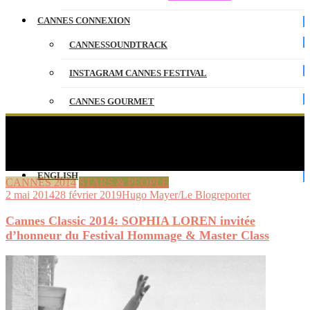
CANNES CONNEXION
CANNESSOUNDTRACK
INSTAGRAM CANNES FESTIVAL
CANNES GOURMET
CONTACT
Cannes Classic 2014: SOPHIA LOREN invitée
d’honneur du Festival Hommage & Master Class
PARTENAIRES
ENGLISH
CANNES 2014
STARS & PEOPLE
2 mai 2014
28 février 2019
Hugo Mayer/Le Blogreporter
Cannes Classic 2014: SOPHIA LOREN invitée
d’honneur du Festival Hommage & Master Class