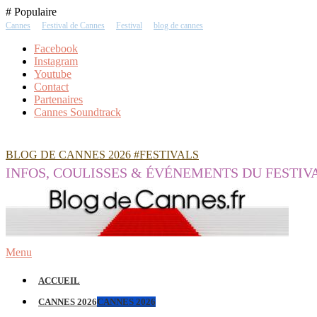
Skip
# Populaire
To
Cannes
Festival de Cannes
Festival
blog de cannes
Content
Facebook
Instagram
Youtube
Contact
Partenaires
Cannes Soundtrack
BLOG DE CANNES 2026 #FESTIVALS
INFOS, COULISSES & ÉVÉNEMENTS DU FESTIV
Menu
ACCUEIL
CANNES 2026
CANNES 2026