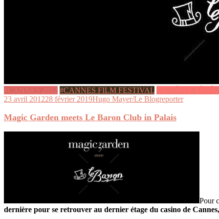
#CANNES 2012
#CANNES FILM FESTIVAL
SOIRÉES & ÉVÉ
23 avril 2012
28 février 2019
Hugo Mayer/Le Blogreporter
Magic Garden meets Le Baron Club in Palais
Pour c
dernière pour se retrouver au dernier étage du casino de Cannes, j