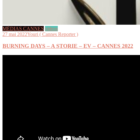
MÉDIAS CANNES
videos
27 mai 2022
Youri ( Cannes Reporter )
BURNING DAYS – A STORIE – EV – CANNES 2022