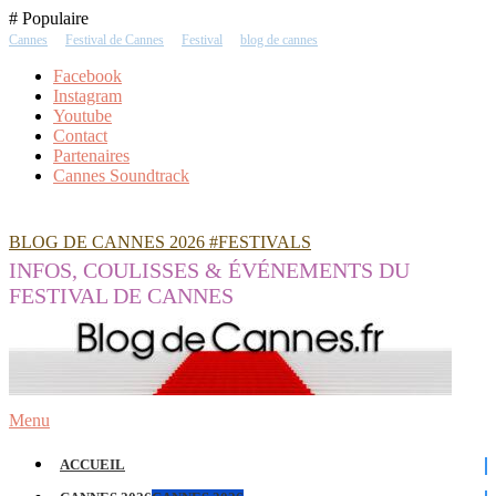
Skip
# Populaire
To
Cannes
Festival de Cannes
Festival
blog de cannes
Content
Facebook
Instagram
Youtube
Contact
Partenaires
Cannes Soundtrack
BLOG DE CANNES 2026 #FESTIVALS
INFOS, COULISSES & ÉVÉNEMENTS DU
FESTIVAL DE CANNES
Menu
ACCUEIL