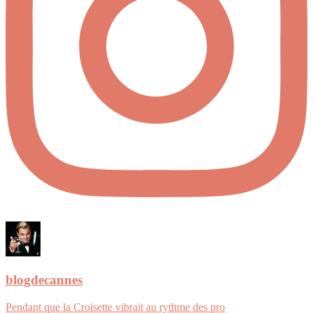
blogdecannes
Pendant que la Croisette vibrait au rythme des pro