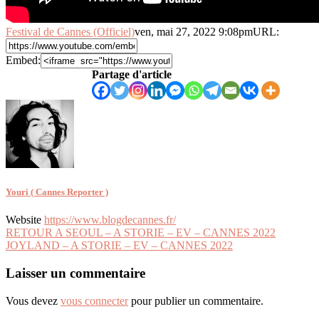
Festival de Cannes (Officiel)
ven, mai 27, 2022 9:08pm
URL:
Embed:
Partage d'article
Youri ( Cannes Reporter )
Website
https://www.blogdecannes.fr/
Navigation
RETOUR A SEOUL – A STORIE – EV – CANNES 2022
JOYLAND – A STORIE – EV – CANNES 2022
de
l’article
Laisser un commentaire
Vous devez
vous connecter
pour publier un commentaire.