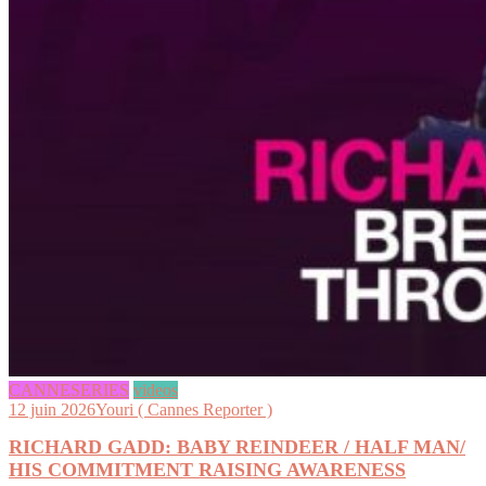
CANNESERIES
videos
12 juin 2026
Youri ( Cannes Reporter )
RICHARD GADD: BABY REINDEER / HALF MAN/
HIS COMMITMENT RAISING AWARENESS