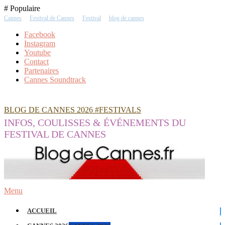
Skip
# Populaire
To
Cannes
Festival de Cannes
Festival
blog de cannes
Content
Facebook
Instagram
Youtube
Contact
Partenaires
Cannes Soundtrack
BLOG DE CANNES 2026 #FESTIVALS
INFOS, COULISSES & ÉVÉNEMENTS DU
FESTIVAL DE CANNES
Menu
ACCUEIL