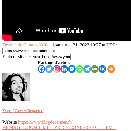
Festival de Cannes (Officiel)
sam, mai 21, 2022 10:27am
URL:
Embed:
Partage d'article
Youri ( Cannes Reporter )
Website
https://www.blogdecannes.fr/
Navigation
ARMAGEDDON TIME – PRESS CONFERENCE – EV –