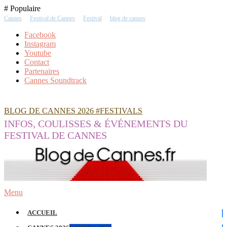
Skip
# Populaire
To
Cannes
Festival de Cannes
Festival
blog de cannes
Content
Facebook
Instagram
Youtube
Contact
Partenaires
Cannes Soundtrack
BLOG DE CANNES 2026 #FESTIVALS
INFOS, COULISSES & ÉVÉNEMENTS DU
FESTIVAL DE CANNES
Menu
ACCUEIL