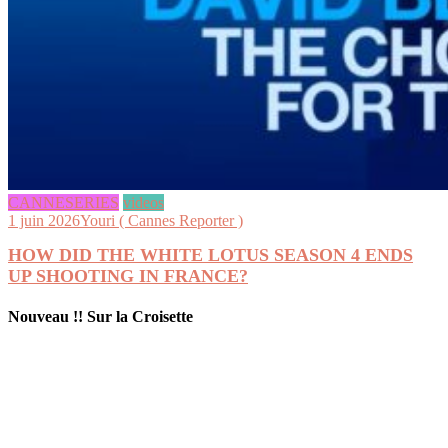
CANNESERIES
videos
1 juin 2026
Youri ( Cannes Reporter )
HOW DID THE WHITE LOTUS SEASON 4 ENDS
UP SHOOTING IN FRANCE?
Nouveau !! Sur la Croisette