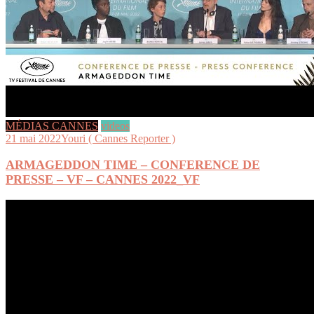
MÉDIAS CANNES
videos
21 mai 2022
Youri ( Cannes Reporter )
ARMAGEDDON TIME – CONFERENCE DE
PRESSE – VF – CANNES 2022_VF