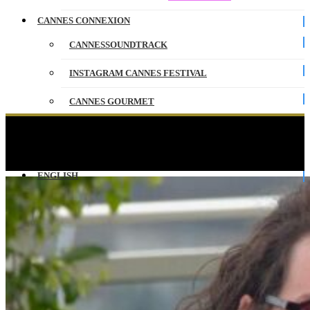
CANNES CONNEXION
CANNESSOUNDTRACK
INSTAGRAM CANNES FESTIVAL
CANNES GOURMET
CONTACT
ARCO – Photocall – Version Originale – Cannes
2025
PARTENAIRES
ENGLISH