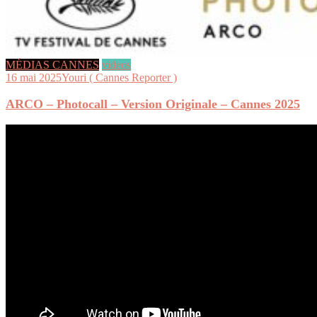
MÉDIAS CANNES
videos
16 mai 2025
Youri ( Cannes Reporter )
ARCO – Photocall – Version Originale – Cannes 2025