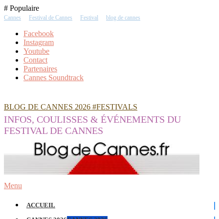
Skip
# Populaire
To
Cannes
Festival de Cannes
Festival
blog de cannes
Content
Facebook
Instagram
Youtube
Contact
Partenaires
Cannes Soundtrack
BLOG DE CANNES 2026 #FESTIVALS
INFOS, COULISSES & ÉVÉNEMENTS DU
FESTIVAL DE CANNES
Menu
ACCUEIL