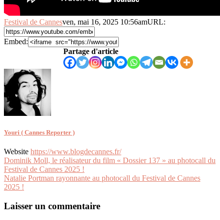
Festival de Cannes
ven, mai 16, 2025 10:56am
URL:
Embed:
Partage d'article
Youri ( Cannes Reporter )
Website
https://www.blogdecannes.fr/
Navigation
Dominik Moll, le réalisateur du film « Dossier 137 » au photocall du
Festival de Cannes 2025 !
de
Natalie Portman rayonnante au photocall du Festival de Cannes
l’article
2025 !
Laisser un commentaire