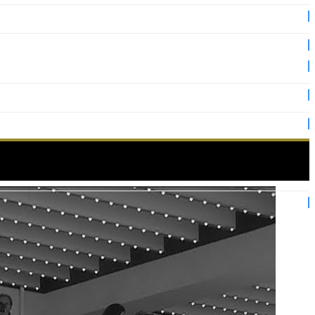
21 – VF