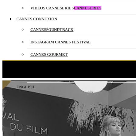
VIDÉOS CANNESERIES
CANNESERIES
CANNES CONNEXION
CANNESSOUNDTRACK
INSTAGRAM CANNES FESTIVAL
CANNES GOURMET
CONTACT
ANNETT
PARTENAIRES
ENGLISH