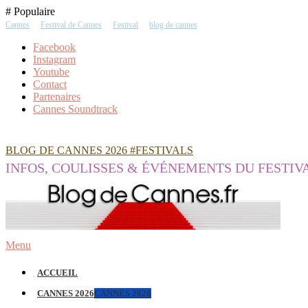
Skip
# Populaire
To
Cannes
Festival de Cannes
Festival
blog de cannes
Content
Facebook
Instagram
Youtube
Contact
Partenaires
Cannes Soundtrack
BLOG DE CANNES 2026 #FESTIVALS
INFOS, COULISSES & ÉVÉNEMENTS DU FESTIV
Menu
ACCUEIL
CANNES 2026
CANNES 2026