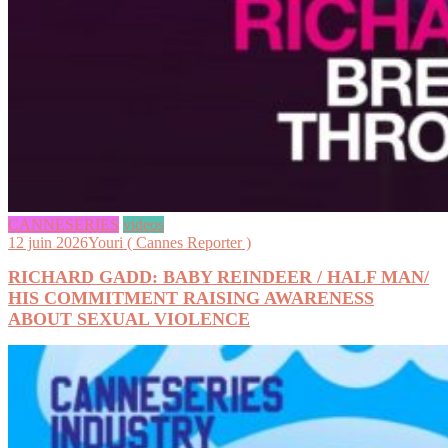
CANNESERIES
videos
12 juin 2026
Youri ( Cannes Reporter )
RICHARD GADD: BABY REINDEER / HALF MAN/
HIS COMMITMENT RAISING AWARENESS
ABOUT SEXUAL VIOLENCE