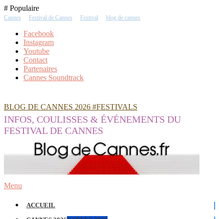
Skip
# Populaire
To
Cannes
Festival de Cannes
Festival
blog de cannes
Content
Facebook
Instagram
Youtube
Contact
Partenaires
Cannes Soundtrack
BLOG DE CANNES 2026 #FESTIVALS
INFOS, COULISSES & ÉVÉNEMENTS DU
FESTIVAL DE CANNES
Menu
ACCUEIL