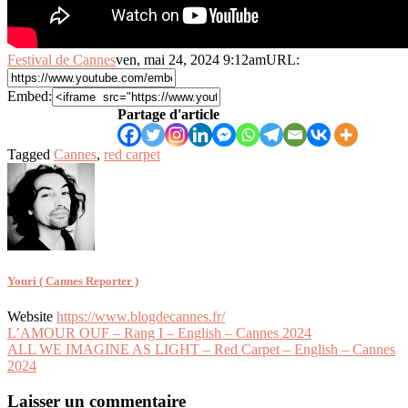
Festival de Cannes
ven, mai 24, 2024 9:12am
URL:
Embed:
Partage d'article
Tagged
Cannes
,
red carpet
Youri ( Cannes Reporter )
Website
https://www.blogdecannes.fr/
Navigation
L’AMOUR OUF – Rang I – English – Cannes 2024
ALL WE IMAGINE AS LIGHT – Red Carpet – English – Cannes
de
2024
l’article
Laisser un commentaire