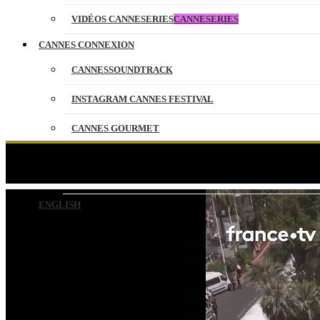
VIDÉOS CANNESERIES
CANNESERIES
CANNES CONNEXION
CANNESSOUNDTRACK
INSTAGRAM CANNES FESTIVAL
CANNES GOURMET
CONTACT
Alexia Laroche-Joubert
PARTENAIRES
ENGLISH