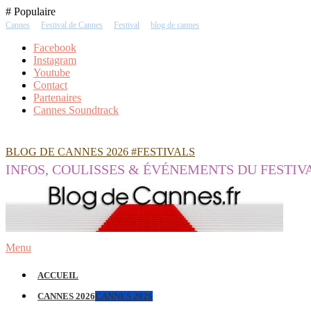
Skip
# Populaire
To
Cannes
Festival de Cannes
Festival
blog de cannes
Content
Facebook
Instagram
Youtube
Contact
Partenaires
Cannes Soundtrack
BLOG DE CANNES 2026 #FESTIVALS
INFOS, COULISSES & ÉVÉNEMENTS DU FESTIV
Menu
ACCUEIL
CANNES 2026
CANNES 2026